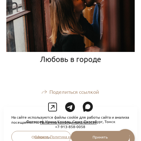
Любовь в городе
Поделиться ссылкой
На сайте используются файлы cookie для работы сайта и анализа
Фотограф Ирина Король, Санкт-Петербург, Томск
посещаемости.
Политика конфиденциальности
+7-913-858-0058
Оферта
,
Политика конфиденциальности
Отклонить
Принять